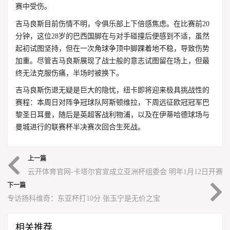
赛中受伤。
吉马良斯目前伤情不明，令俱乐部上下倍感焦虑。在比赛前20
分钟，这位28岁的巴西国脚在与对手碰撞后便感到不适，虽然
起初试图坚持，但在一次角球争顶中脚踝着地不稳，导致伤势
加重。尽管吉马良斯展现了战士般的意志试图留在场上，但最
终无法克服伤痛，半场时被换下。
吉马良斯伤退无疑是巨大的隐忧，纽卡即将迎来极具挑战性的
赛程：本周日对阵争冠球队阿斯顿维拉，下周远征欧冠冠军巴
黎圣日耳曼，随后是英超客战利物浦，以及在伊蒂哈德球场与
曼城进行的联赛杯半决赛次回合生死战。
上一篇
云开体育官网-卡塔尔官宣成立亚洲杯组委会 明年1月12日开赛
下一篇
专访扬科维奇：东亚杯打10分 张玉宁是无价之宝
相关推荐