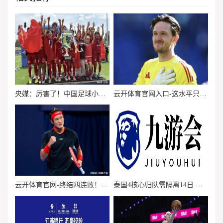
央媒：厉害了！中国足球小将意大利夺冠 12岁新星秀空翻 董路自豪
云开体育官网入口-这水平只是三门？利物浦门将伍德曼上半场完成多次关键扑救
云开体育官网-终结四连败！张之臻完胜晋级，红土赛季有望迎来爆发
泰国4核心归队需隔离14日 武磊单独赴泰如何处理？