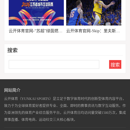
云开体育官网-“苏超”绿茵燃梦 苏豪“织”就精彩
云开体育官网-Skip：里夫斯变成了像卢卡和詹姆斯那样爱抱怨的巨婴 看不下去了
搜索
Search
网站简介
云开体育（YUNKAI SPORTS）是立足于数字体育时代的创新型体育内容平台，
致力于为全球体育爱好者提供专业、全面、即时的赛事资讯与数字互动服务。作
为亚洲领先的体育产业综合服务平台，云开体育日均访问量突破1500万次，集成
赛事直播、体育电商、运动社交三大核心板块。