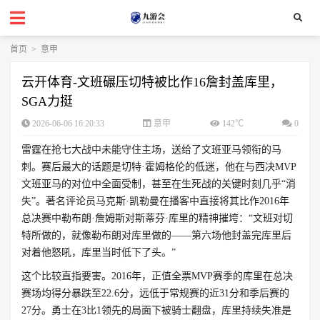
首页
>
意甲
云开体育-文班碾压切特被比作16詹封盖库里，
SGA力挺
2026-06-06 16:20:33
意甲
142℃
0
雷霆在抢七大战中未能守住主场，送给了文班亚马领衔的马
刺。赛后最大的话题是切特·霍姆格伦的低迷，他在与西决MVP
文班亚马的对位中全面受制，甚至在生死战的关键时刻几乎“消
失”。著名评论员马克斯·凯勒曼在播客中直接将其比作2016年
总决赛中勒布朗·詹姆斯对斯蒂芬·库里的精神摧垮：“文班对切
特所做的，就像勒布朗对库里做的——第六场他封盖完库里后
对着他怒吼，库里当时低下了头。”
这个比较直指要害。2016年，正值全票MVP赛季的库里在总决
赛场均得分暴跌至22.6分，远低于常规赛的近31分和季后赛的
27分。勇士在3比1领先的局面下被骑士翻盘，库里持续失准是