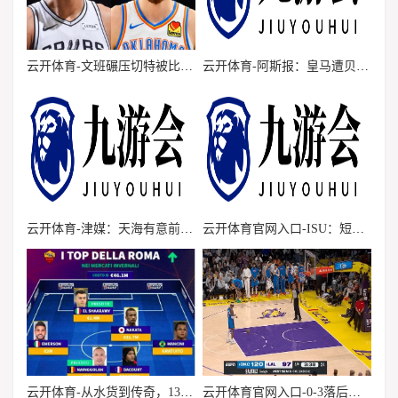
云开体育-文班碾压切特被比作16詹封盖库里，SGA力挺
云开体育-阿斯报：皇马遭贝蒂斯逼平 陷入近二十年最惨淡西甲收官
云开体育-津媒：天海有意前贵州外援马格利卡 内援还需门将
云开体育官网入口-ISU：短道速滑世锦赛举办时间待定 不早于10月中旬
云开体育-从水货到传奇，13年拿36冠军，蒂亚戈席尔瓦没有看错人
云开体育官网入口-0-3落后！湖人大比分落后，雷迪克换下全主力、主场球迷退场