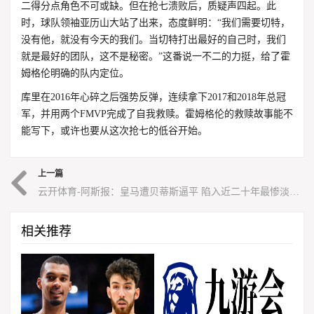
二得分点角色不可或缺。但在抢七溃败后，质疑声四起。此
时，球队领袖亚历山大站了出来，态度鲜明：“我们需要切特，
没有他，就没有今天的我们。当切特打出最好的自己时，我们
就是最好的团队，这不是秘密。”这番说一不二的力挺，给了霍
姆格伦明确的队内定位。
库里在2016年心碎之后强势反弹，连续拿下2017和2018年总冠
军，并用两个FMVP完成了自我救赎。霍姆格伦的救赎故事能不
能写下，或许也要从这次抢七的低谷开始。
上一篇
云开体育-阿斯报：皇马遭贝蒂斯逼平 陷入近二十年最惨淡西甲收官
相关推荐