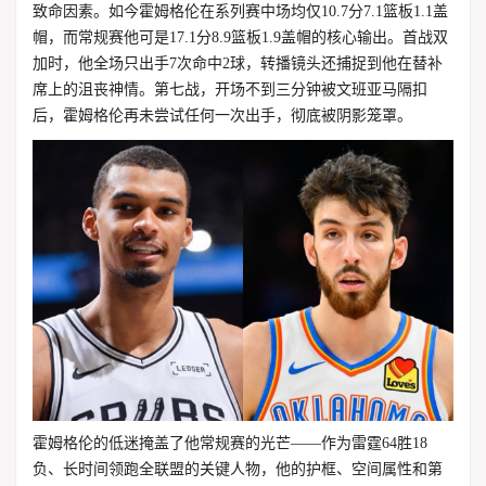
致命因素。如今霍姆格伦在系列赛中场均仅10.7分7.1篮板1.1盖
帽，而常规赛他可是17.1分8.9篮板1.9盖帽的核心输出。首战双
加时，他全场只出手7次命中2球，转播镜头还捕捉到他在替补
席上的沮丧神情。第七战，开场不到三分钟被文班亚马隔扣
后，霍姆格伦再未尝试任何一次出手，彻底被阴影笼罩。
霍姆格伦的低迷掩盖了他常规赛的光芒——作为雷霆64胜18
负、长时间领跑全联盟的关键人物，他的护框、空间属性和第