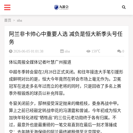
首页
>
nba
阿兰非卡帅心中重要人选 减负是恒大新季头号任
务
2026-06-05 01:01:38
nba
159℃
0
体坛周报全媒体记者叶慧广州报道
中超冬季转会窗在2月28日正式关闭。和往年接连大手笔引援形
成鲜明对比的是，恒大今年竟然在转会市场上毫无作为。卫冕
冠军在送走多名年过而立的老将的同时，只是回收了多名上赛
季外租锻炼的球员以补充阵容。
冬窗关闭前夕，郜林接受深足抛来的橄榄枝，委身再战中甲。
算上之前已经敲定转战申花的冯潇霆和曾诚，今年初成为恒大
加快年轻化进程“牺牲品”的三位元老功勋终于各有归属。不
过，最意外也是最重磅的一笔交易直到在最后一刻才落锤成
交：去年随天海保级的阿兰最终被租借至北京国安。