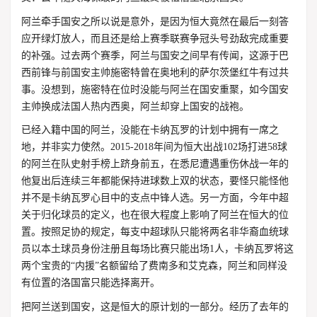
阿兰牵手国安之所以说是意外，是因为恒大竟然在最后一刻答
应开绿灯放人，而且还是给上赛季联赛争冠头号劲敌完成重要
的补强。过去两个赛季，阿兰与国安之间早有传闻，这源于巴
西前锋与前国安主帅施密特曾在奥地利的萨尔茨堡红牛有过共
事。没想到，施密特在位时没能与阿兰在国安重聚，如今国安
主帅换成法国人热内西奥，阿兰却穿上国安的战袍。
已经入籍中国的阿兰，没能在卡纳瓦罗的计划中拥有一席之
地，并非实力使然。2015-2018年间为恒大出战102场打进58球
的阿兰在队史射手榜上跻身前五，在悉尼遭遇重伤休战一年的
他复出后连续三年都能保持进球数上双的状态，要怪只能怪他
并不是卡纳瓦罗心目中的支点中锋人选。另一方面，今年中超
关于归化球员的定义，也在很大程度上影响了阿兰在恒大的位
置。按照足协的规定，每支中超球队只能将两名非华裔血统球
员以本土球员身份注册且每场比赛只能出场1人，卡纳瓦罗将这
两个宝贵的“内援”名额留给了费南多和艾克森，阿兰和同样没
有位置的洛国富只能选择离开。
把阿兰送到国安，这是恒大的原计划的一部分。经历了去年的