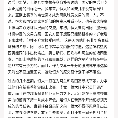
边后卫噩梦，卡纳瓦罗本想在冬窗补强边路，国安的左后卫李
磊正是他的目标之一。多年来，恒大和国安几乎没有球员往
来，直到上赛季的韦世豪才成为两队球员交易的第一人。不
过，恒大和国安两家俱乐部的投资人关系不错，也在很大程度
上推动着双方球队层面的交流。年初，恒大曾提出阿兰加张成
林换李磊的交易方案，国安方面不想要只能踢替补的33岁老后
卫张成林，但并不介意接受阿兰。 这是因为他们有非华裔血统
球员的名额，阿兰可以在中超享受内援的待遇，这意味着热内
西奥能同时排出比埃拉、奥古斯托、巴坎布和阿兰的前场四重
奏，再加上中后场的李可和金珉载，这样的六星阵容放在中超
是非常有竞争力的。而且，作为交易一部分的张成林宁愿选择
天海也不愿加盟国安，这让恒大的原交易计划不得不落空。
过去的几个星期，恒大一直在为阿兰和洛国富寻找下家，力争
让他们在新赛季能够踢上比赛。毕竟，恒大阵中冗员问题严
重，而且在中超限薪令的巨大压力之下，尽可能在不影响整体
实力的前提下把一队成本降低，是恒大在新赛季开始前必须完
成的头号任务。直到转会窗关闭之前，恒大不得不忍痛作出让
步，放弃引进李磊，放阿兰去国安，而且还要一同分担阿兰的