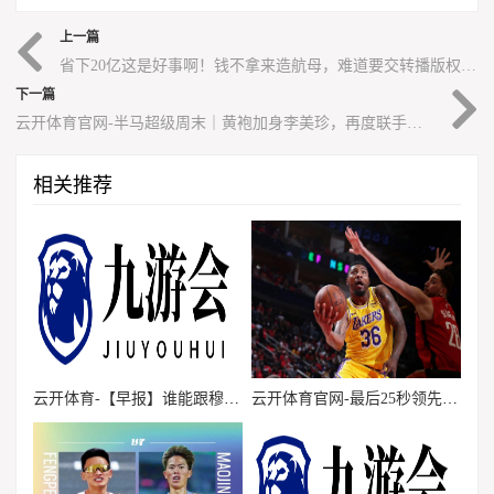
上一篇
省下20亿这是好事啊！钱不拿来造航母，难道要交转播版权费不成？
下一篇
云开体育官网-半马超级周末｜黄袍加身李美珍，再度联手的丰配“虎”
相关推荐
云开体育-【早报】谁能跟穆里尼奥抢头条？
云开体育官网-最后25秒领先6分！被逆转，联盟唯一0-3落后的球队！火箭队没戏了