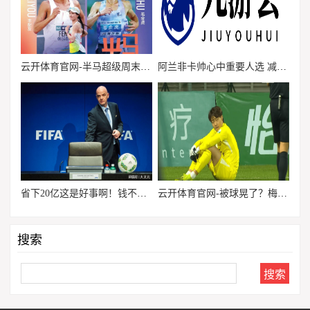
云开体育官网-半马超级周末｜黄袍加身李美珍，再度联手的丰配“虎”
阿兰非卡帅心中重要人选 减负是恒大新季头号任务
省下20亿这是好事啊！钱不拿来造航母，难道要交转播版权费不成？
云开体育官网-被球晃了？梅州门将判断错球路+滑倒送南京外援空门得分
搜索
Search