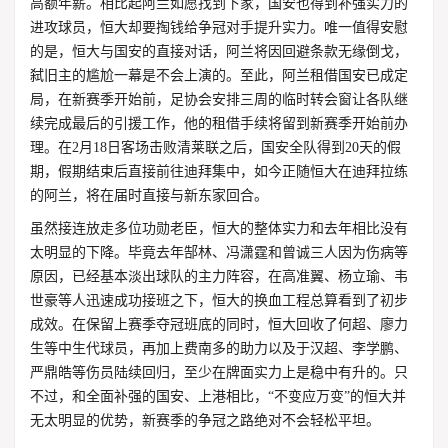
高额年薪。相比起阿兰如愿找到下家，国安也得到补强实力的
进攻球员，恒大却要掏钱给争冠对手提升实力。唯一值得安慰
的是，恒大与国安的直接对话，阿兰将因回避条款无缘倒戈，
弑旧主的尴尬一幕是不会上演的。至此，阿兰租借国安已成定
局，在新赛季开始前，足协会安排三周的临时转会窗让各队继
续完成最后的引援工作，他的租借手续将留到新赛季开始前办
理。在2月18日客场击败清莱联之后，国安全队得到20天的假
期，假期结束后直接前往迪拜集中，如今正随恒大在迪拜拉练
的阿兰，将在届时直接与新东家回合。
虽然接连放走多位功勋老臣，恒大的整体实力和去年相比没有
太明显的下降。毕竟去年郜林、冯潇霆和曾诚三人因为伤病等
原因，已经基本淡出球队的主力阵容，在高准翼、杨立瑜、韦
世豪等人迅速成功接班之下，恒大的换血工程总算看到了初步
成效。在保留上赛季夺冠班底的同时，恒大回收了何超、廖力
生等中生代球员，再加上费南多的助力以及于汉超、李学鹏、
严鼎皓等伤员陆续回归，至少在牌面实力上是稳中有升的。只
不过，和全面补强的国安、上港相比，“不变应万变”的恒大并
无太明显的优势，新赛季的争冠之路绝对不会轻松平坦。